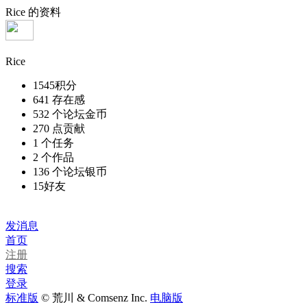
Rice 的资料
Rice
1545
积分
641
存在感
532 个
论坛金币
270 点
贡献
1 个
任务
2 个
作品
136 个
论坛银币
15
好友
加为好友
发消息
首页
注册
搜索
登录
标准版
© 荒川 & Comsenz Inc.
电脑版