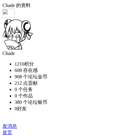
Chade 的资料
Chade
1210
积分
608
存在感
908 个
论坛金币
212 点
贡献
0 个
任务
0 个
作品
380 个
论坛银币
0
好友
加为好友
发消息
首页