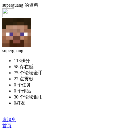
superguang 的资料
superguang
113
积分
58
存在感
75 个
论坛金币
22 点
贡献
0 个
任务
0 个
作品
30 个
论坛银币
0
好友
加为好友
发消息
首页