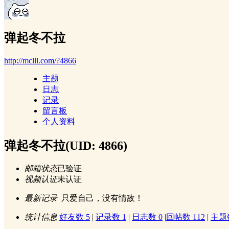
弹起冬不拉
http://mclll.com/?4866
主题
日志
记录
留言板
个人资料
弹起冬不拉
(UID: 4866)
邮箱状态
已验证
视频认证
未认证
最新记录
只爱自己，没有情敌！
统计信息
好友数 5
|
记录数 1
|
日志数 0
|
回帖数 112
|
主题数