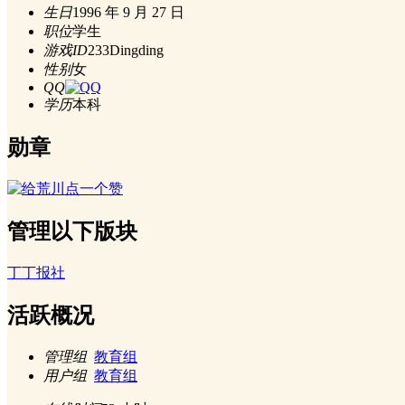
生日
1996 年 9 月 27 日
职位
学生
游戏ID
233Dingding
性别
女
QQ
学历
本科
勋章
管理以下版块
丁丁报社
活跃概况
管理组
教育组
用户组
教育组