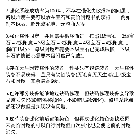
2.
强化系统成功率为100%，不存在强化失败爆掉的问题，
所以难度主要可以放在宝石和高阶附魔书的获得上，例如
副本Boss、野外藏宝地、云游商人等。
3.
强化属性固定，并且需要循序渐进，按照1级宝石→2级宝
石→2级附魔→3级宝石→3级附魔→4级宝石→4级附魔,,,,
(除了1级外，每级附魔都需要本级宝石已完成镶嵌，下级
宝石的镶嵌都需要本级附魔已完成)。
4.
存在天生附带属性的装备，种类只有锁链装备，天生属性
装备不易获得，且只有锁链装备(无论有无天生)能上7级宝
石和附魔，其余最高6级。
5.
也许部分装备能够通过铁砧修理，但铁砧修理装备会导致
品质丢失(仅影响名称颜色，不影响后续强化)。修理系统虽
然还没做但是实现没有问题。
6.
皮革装备强化前后都能染色，但再次强化颜色会被还原，
未高阶附魔的可以自行附魔但再次强化也会使之前的附魔
消失。