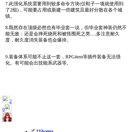
7.
此强化系统需要用到较多命令方块(仅鞋子一项就使用到
了2组)，可能要占用或新建一些建筑且最好分散在各个城
镇。
8.
既然存在顶级必然也有毕业套一说，但毕业套神装仍然不
能无敌：还是会摔死烧死和被怪围死之类….多注意耐久
度，耐久度消失装备也会爆掉。
9.
装备体系可能不止这一套，RPGitem等插件装备无法强
化。有可能会出技能系武器等。
2
0
#
2
233sama